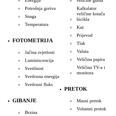
veličine guma
Energija
Kalkulator
Potrošnja goriva
veličine kotača
Snaga
bicikla
Temperatura
Kut
Prijevod
FOTOMETRIJA
Tlak
Valuta
Jačina svjetlosti
Veličina papira
Luminiscencija
Veličina TV-a i
Svetilnost
monitora
Svetlosna energija
Svetlosni fluks
PRETOK
GIBANJE
Masni pretok
Volumni protok
Brzina