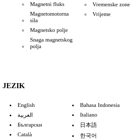
Magnetni fluks
Vremenske zone
Magnetomotorna
Vrijeme
sila
Magnetsko polje
Snaga magnetskog
polja
JEZIK
English
Bahasa Indonesia
Italiano
العربية
Български
日本語
Català
한국어