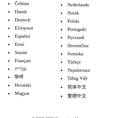
Čeština
Nederlands
Dansk
Norsk
Deutsch
Polski
Ελληνικά
Português
Español
Русский
Eesti
Slovenčina
Suomi
Svenska
Français
Türkçe
עברית
Украïнська
हिन्दी
Tiếng Việt
Hrvatski
简体中文
Magyar
繁體中文