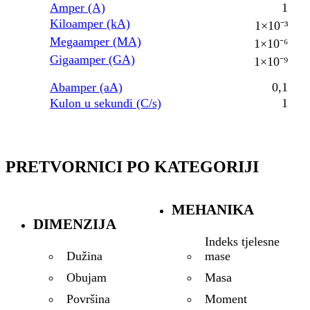
Amper (A)
1
Kiloamper (kA)
1×10⁻³
Megaamper (MA)
1×10⁻⁶
Gigaamper (GA)
1×10⁻⁹
Abamper (aA)
0,1
Kulon u sekundi (C/s)
1
PRETVORNICI PO KATEGORIJI
MEHANIKA
DIMENZIJA
Indeks tjelesne
mase
Dužina
Masa
Obujam
Moment
Površina