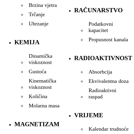
Brzina vjetra
RAČUNARSTVO
Trčanje
Ubrzanje
Podatkovni
kapacitet
Propusnost kanala
KEMIJA
Dinamička
RADIOAKTIVNOST
viskoznost
Gustoća
Absorbcija
Kinematička
Ekvivalentna doza
viskoznost
Radioaktivni
Količina
raspad
Molarna masa
VRIJEME
MAGNETIZAM
Kalendar trudnoće